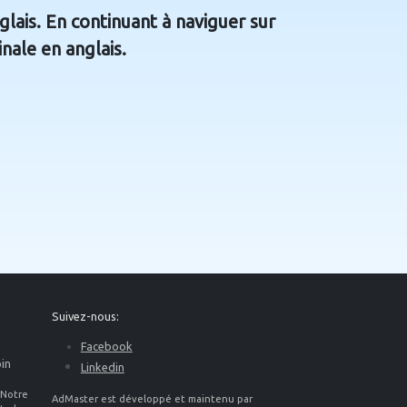
lais. En continuant à naviguer sur
inale en anglais.
Suivez-nous:
Facebook
oin
Linkedin
 Notre
AdMaster est développé et maintenu par