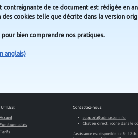
nt contraignante de ce document est rédigée en ang
n des cookies telle que décrite dans la version orig
 pour bien comprendre nos pratiques.
n anglais)
 UTILES:
Contactez-nous:
Accueil
support@admaster.info
Chat en direct : icône dans le c
Fonctionnalités
Tarifs
L'assistance est disponible de 8h à 21h.