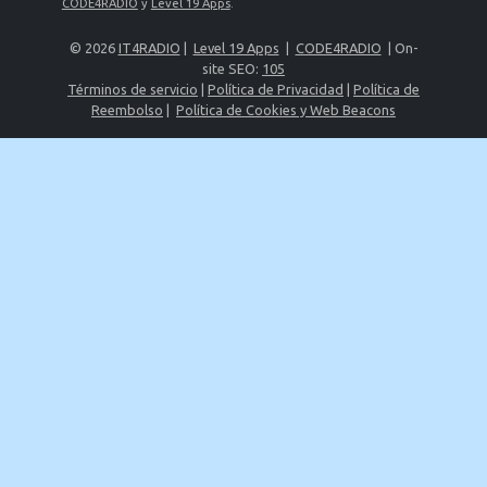
CODE4RADIO
y
Level 19 Apps
.
© 2026
IT4RADIO
|
Level 19 Apps
|
CODE4RADIO
| On-
site SEO:
105
Términos de servicio
|
Política de Privacidad
|
Política de
Reembolso
|
Política de Cookies y Web Beacons